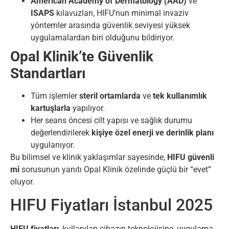
American Academy of Dermatology (AAD)
ve
ISAPS
kılavuzları, HIFU’nun minimal invaziv
yöntemler arasında güvenlik seviyesi yüksek
uygulamalardan biri olduğunu bildiriyor.
Opal Klinik’te Güvenlik
Standartları
Tüm işlemler
steril ortamlarda
ve
tek kullanımlık
kartuşlarla
yapılıyor.
Her seans öncesi cilt yapısı ve sağlık durumu
değerlendirilerek
kişiye özel enerji ve derinlik planı
uygulanıyor.
Bu bilimsel ve klinik yaklaşımlar sayesinde,
HIFU güvenli
mi
sorusunun yanıtı Opal Klinik özelinde güçlü bir “evet”
oluyor.
HIFU Fiyatları İstanbul 2025
HIFU fiyatları
, kullanılan cihazın teknolojisine, uygulama