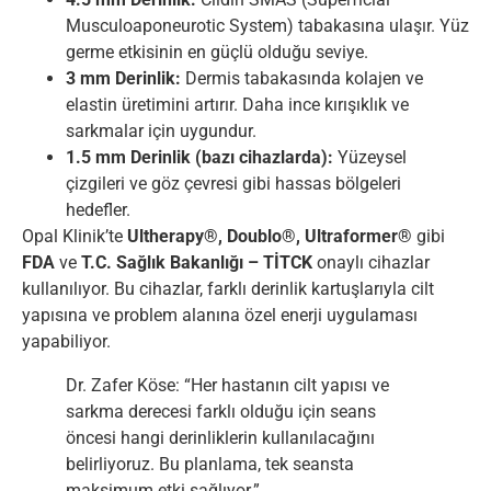
Musculoaponeurotic System) tabakasına ulaşır. Yüz
germe etkisinin en güçlü olduğu seviye.
3 mm Derinlik:
Dermis tabakasında kolajen ve
elastin üretimini artırır. Daha ince kırışıklık ve
sarkmalar için uygundur.
1.5 mm Derinlik (bazı cihazlarda):
Yüzeysel
çizgileri ve göz çevresi gibi hassas bölgeleri
hedefler.
Opal Klinik’te
Ultherapy®, Doublo®, Ultraformer®
gibi
FDA
ve
T.C. Sağlık Bakanlığı – TİTCK
onaylı cihazlar
kullanılıyor. Bu cihazlar, farklı derinlik kartuşlarıyla cilt
yapısına ve problem alanına özel enerji uygulaması
yapabiliyor.
Dr. Zafer Köse: “Her hastanın cilt yapısı ve
sarkma derecesi farklı olduğu için seans
öncesi hangi derinliklerin kullanılacağını
belirliyoruz. Bu planlama, tek seansta
maksimum etki sağlıyor.”