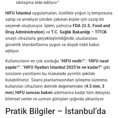
sıkılaşma elde ediliyor.”
HIFU İstanbul
uygulamaları, özellikle yoğun iş temposuna
sahip ve ameliyat izinden çekinen kişiler için cazip bir
seçenek oluşturuyor. İşlem, yalnızca
FDA (U.S. Food and
Drug Administration)
ve
T.C. Sağlık Bakanlığı – TİTCK
onaylı cihazlarla gerçekleştirildiğinde, uluslararası
güvenlik standartlarına uygun ve düşük riskli kabul
ediliyor.
Kullanıcıların en çok sorduğu “
HIFU nedir
?”, “
HIFU nasıl
yapılır
?”, “
HIFU fiyatları İstanbul 2025’te ne kadar?
” gibi
soruların yanıtlarını bu makalede ayrıntılı şekilde
bulabilirsiniz. Seans planlamasından iyileşme süresine,
kullanılan cihazların derinlik değerlerinden (
4.5 mm
,
3
mm
)
HIFU sonrası bakım
adımlarına kadar tüm detaylar,
bilimsel veriler ve uzman görüşleri ışığında aktarılıyor.
Pratik Bilgiler – İstanbul’da