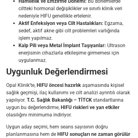
Hamilelik ve Emzirme Dönemi:
Bu dönemlerde
ciltteki hormonal değişiklikler ve sınırlı klinik veri
nedeniyle HIFU genellikle ertelenir.
Aktif Enfeksiyon veya Cilt Hastalıkları:
Egzama,
sedef, aktif akne gibi cilt problemleri varlığında
işlem yapılmaz.
Kalp Pili veya Metal İmplant Taşıyanlar:
Ultrason
enerjisinin cihazlarla etkileşime girmemesi için
uygulanmaz.
Uygunluk Değerlendirmesi
Opal Klinik’te,
HIFU öncesi hazırlık
aşamasında kişisel
sağlık geçmişi, ilaç kullanımı ve cilt analizi ayrıntılı olarak
yapılıyor.
T.C. Sağlık Bakanlığı – TİTCK
standartlarına
uygun bu değerlendirme,
HIFU riskleri ve yan etkiler
olasılığını minimuma indiriyor.
Uygun aday seçimi, hem seans sayısının doğru
planlanmasına hem de
HIFU sonuçları ne zaman görülür