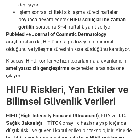
değişiyor.
İşlem sonrası ciltteki sıkılaşma süreci haftalar
boyunca devam ederek
HIFU sonuçları ne zaman
görülür
sorusuna 3–4 haftalık yanıt veriyor.
PubMed
ve
Journal of Cosmetic Dermatology
araştırmaları da, HIFU’nun ağrı düzeyinin minimal
olduğunu ve iyileşme süresinin kısa sürdüğünü kanıtlıyor.
Kısacası HIFU, konfor ve hızlı toparlanma arayanlar için
ameliyatsız cilt gençleştirme
seçenekleri arasında öne
çıkıyor.
HIFU Riskleri, Yan Etkiler ve
Bilimsel Güvenlik Verileri
HIFU (High-Intensity Focused Ultrasound)
, FDA ve
T.C.
Sağlık Bakanlığı – TİTCK
onaylı cihazlarla yapıldığında
düşük riskli ve güvenli kabul edilen bir teknolojidir. Yine de
her tıbbi uygulamada olduğu gibi bazı
HIFU riskleri ve