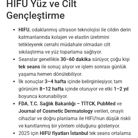
HIFU Yüz ve Cilt
Gençleştirme
HIFU
, odaklanmış ultrason teknolojisi ile cildin derin
katmanlarında kolajen ve elastin üretimini
tetikleyerek cerrahi müdahale olmadan cilt
sıkılaştırma ve yüz toparlama sağlıyor.
Seanslar genellikle
30–60 dakika
sürüyor, çoğu kişi
tek seans
ile sonuç alıyor ve işlem sonrası günlük
yaşama hemen dönülebiliyor.
İlk sonuçlar
3–4 hafta
içinde belirginleşiyor, tam
görünüm
8–12 hafta
içinde oturuyor ve etki
1–2 yıl
boyunca korunabiliyor.
FDA
,
T.C. Sağlık Bakanlığı – TİTCK
,
PubMed
ve
Journal of Cosmetic Dermatology
verileri, onaylı
cihazlar ve doğru planlama ile HIFU’nun düşük riskli
ve kanıtlanmış bir yöntem olduğunu gösteriyor.
2025 için
HIFU fiyatları İstanbul
tek seans ortalama